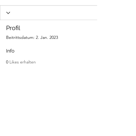
Profil
Beitrittsdatum: 2. Jan. 2023
Info
0
Likes erhalten
0
Kommentare erhalten
0
beste Antworten
Hundetraining Nives Gal
galnives@gmail.com
©2026 von Hundetraining Nives Gal. Erstellt mit
Wix.com